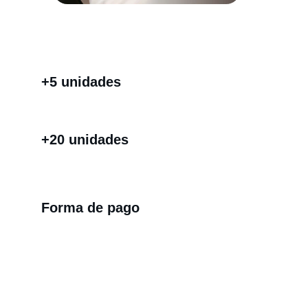
El precio baja según la cantidad que 
compres, fácil de entender.
+5 unidades
A partir de 5 unidades ya tenes 23% de 
descuento 
+20 unidades
Cuantas más unidades sumás mayor es el 
descuento que obtenes
Forma de pago
Además sumas descuentos por la forma de 
pago que elijas