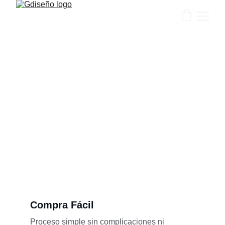
Comprá directo y 
pagá menos
Sin comisiones, con atención directa y 
descuentos por cantidad
Compra Fácil
Proceso simple sin complicaciones ni 