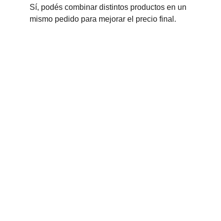
Sí, podés combinar distintos productos en un 
mismo pedido para mejorar el precio final.
IMPORTANTE
Esta modalidad no corresponde a una venta 
mayorista.
Los precios mejoran según la cantidad, pero 
no aplican las condiciones ni los beneficios 
de compras mayoristas.